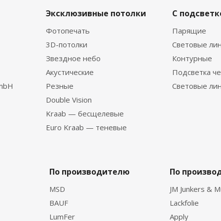
Эксклюзивные потолки
С подсветк
Фотопечать
Парящие
3D-потолки
Световые ли
Звездное небо
Контурные
Акустические
Подсветка че
GmbH
Резные
Световые ли
Double Vision
Kraab — бесщелевые
Euro Kraab — теневые
По производителю
По произво
MSD
JM Junkers & M
BAUF
Lackfolie
LumFer
Apply