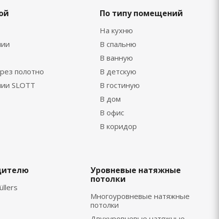
ой
По типу помещений
На кухню
нии
В спальню
В ванную
рез полотно
В детскую
нии SLOTT
В гостиную
В дом
В офис
В коридор
дителю
Уровневые натяжные
потолки
üllers
Многоуровневые натяжные
потолки
Двухуровневые натяжные