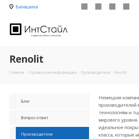
Балашиха
Renolit
Главная
-
Справочная информация
-
Производители
-
Renolit
Немецкая компани
Блог
производителей в
технологиям и тщ
Вопрос-ответ
мирового уровня.
идеальное покрыт
Производители
класса, которые 