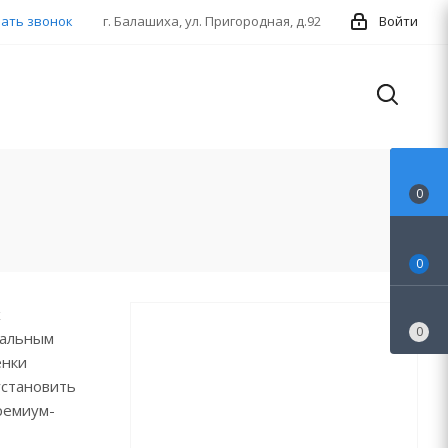
ать звонок
г. Балашиха, ул. Пригородная, д.92
Войти
0
0
х
0
кальным
енки
установить
ремиум-