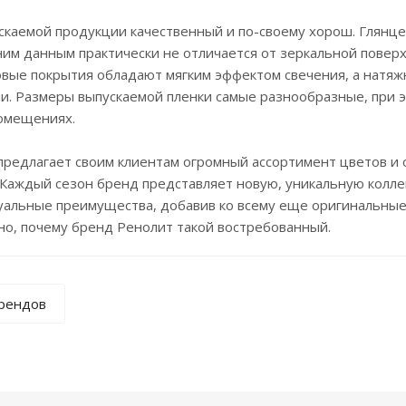
скаемой продукции качественный и по-своему хорош. Глянц
им данным практически не отличается от зеркальной поверх
вые покрытия обладают мягким эффектом свечения, а натяжны
и. Размеры выпускаемой пленки самые разнообразные, при э
омещениях.
 предлагает своим клиентам огромный ассортимент цветов и 
. Каждый сезон бренд представляет новую, уникальную кол
уальные преимущества, добавив ко всему еще оригинальные
но, почему бренд Ренолит такой востребованный.
брендов