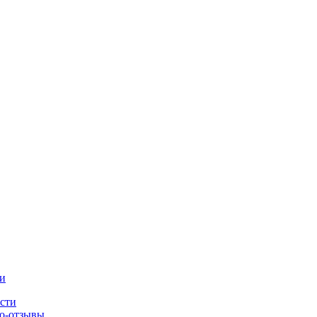
и
сти
о-отзывы