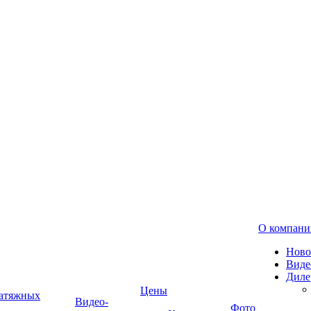
О компани
Ново
Виде
Диле
Цены
натяжных
Видео-
Фото