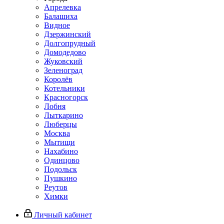
Апрелевка
Балашиха
Видное
Дзержинский
Долгопрудный
Домодедово
Жуковский
Зеленоград
Королёв
Котельники
Красногорск
Лобня
Лыткарино
Люберцы
Москва
Мытищи
Нахабино
Одинцово
Подольск
Пушкино
Реутов
Химки
Личный кабинет