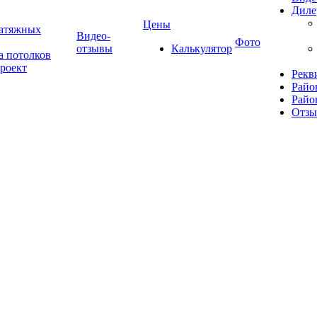
Диле
Цены
натяжных
Видео-
Фото
отзывы
Калькулятор
а потолков
роект
Рекв
Райо
Райо
Отз