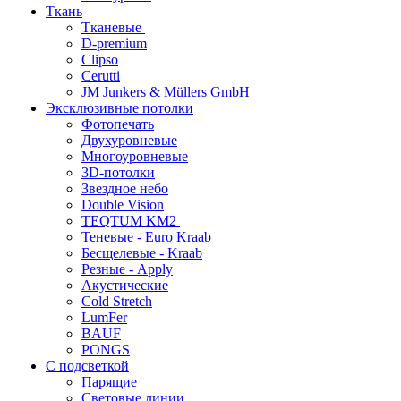
Ткань
Тканевые
D-premium
Clipso
Cerutti
JM Junkers & Müllers GmbH
Эксклюзивные потолки
Фотопечать
Двухуровневые
Многоуровневые
3D-потолки
Звездное небо
Double Vision
TEQTUM KM2
Теневые - Euro Kraab
Бесщелевые - Kraab
Резные - Apply
Акустические
Cold Stretch
LumFer
BAUF
PONGS
С подсветкой
Парящие
Световые линии