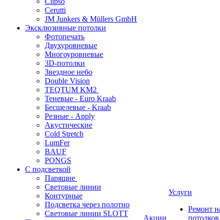
Clipso
Cerutti
JM Junkers & Müllers GmbH
Эксклюзивные потолки
Фотопечать
Двухуровневые
Многоуровневые
3D-потолки
Звездное небо
Double Vision
TEQTUM KM2
Теневые - Euro Kraab
Бесщелевые - Kraab
Резные - Apply
Акустические
Cold Stretch
LumFer
BAUF
PONGS
С подсветкой
Парящие
Световые линии
Услуги
Контурные
Подсветка через полотно
Ремонт 
Световые линии SLOTT
Акции
потолков