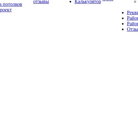
отзывы
Калькулятор
а потолков
роект
Рекв
Райо
Райо
Отз