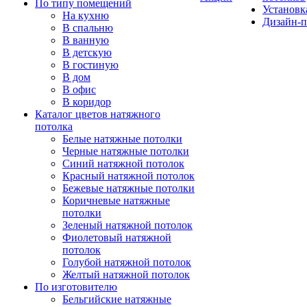
По типу помещений
Установк
На кухню
Дизайн-п
В спальню
В ванную
В детскую
В гостиную
В дом
В офис
В коридор
Каталог цветов натяжного
потолка
Белые натяжные потолки
Черные натяжные потолки
Синий натяжной потолок
Красный натяжной потолок
Бежевые натяжные потолки
Коричневые натяжные
потолки
Зеленый натяжной потолок
Фиолетовый натяжной
потолок
Голубой натяжной потолок
Желтый натяжной потолок
По изготовителю
Бельгийские натяжные