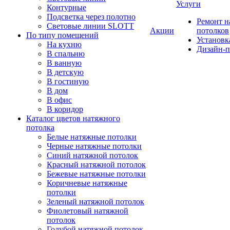
Услуги
Контурные
Подсветка через полотно
Ремонт 
Световые линии SLOTT
Акции
потолков
По типу помещений
Установк
На кухню
Дизайн-п
В спальню
В ванную
В детскую
В гостиную
В дом
В офис
В коридор
Каталог цветов натяжного
потолка
Белые натяжные потолки
Черные натяжные потолки
Синий натяжной потолок
Красный натяжной потолок
Бежевые натяжные потолки
Коричневые натяжные
потолки
Зеленый натяжной потолок
Фиолетовый натяжной
потолок
Голубой натяжной потолок