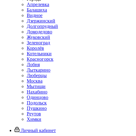
Апрелевка
Балашиха
Видное
Дзержинский
Долгопрудный
Домодедово
Жуковский
Зеленоград
Королёв
Котельники
Красногорск
Лобня
Лыткарино
Люберцы
Москва
Мытищи
Нахабино
Одинцово
Подольск
Пушкино
Реутов
Химки
Личный кабинет