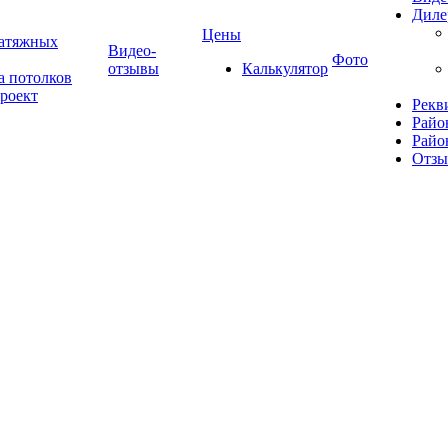
Диле
Цены
натяжных
Видео-
Фото
отзывы
Калькулятор
а потолков
роект
Рекв
Райо
Райо
Отз