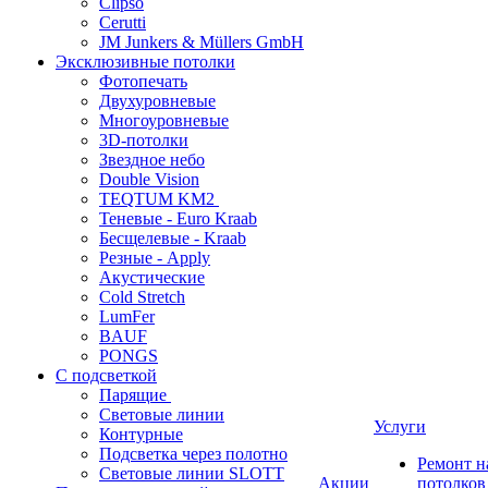
Clipso
Cerutti
JM Junkers & Müllers GmbH
Эксклюзивные потолки
Фотопечать
Двухуровневые
Многоуровневые
3D-потолки
Звездное небо
Double Vision
TEQTUM KM2
Теневые - Euro Kraab
Бесщелевые - Kraab
Резные - Apply
Акустические
Cold Stretch
LumFer
BAUF
PONGS
С подсветкой
Парящие
Световые линии
Услуги
Контурные
Подсветка через полотно
Ремонт 
Световые линии SLOTT
Акции
потолков