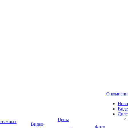
О компани
Ново
Виде
Диле
Цены
натяжных
Видео-
Фото