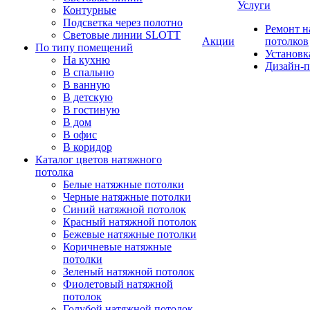
Услуги
Контурные
Подсветка через полотно
Ремонт 
Световые линии SLOTT
Акции
потолков
По типу помещений
Установк
На кухню
Дизайн-п
В спальню
В ванную
В детскую
В гостиную
В дом
В офис
В коридор
Каталог цветов натяжного
потолка
Белые натяжные потолки
Черные натяжные потолки
Синий натяжной потолок
Красный натяжной потолок
Бежевые натяжные потолки
Коричневые натяжные
потолки
Зеленый натяжной потолок
Фиолетовый натяжной
потолок
Голубой натяжной потолок