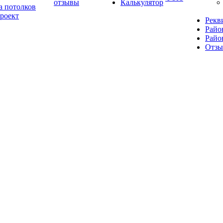
отзывы
Калькулятор
а потолков
роект
Рекв
Райо
Райо
Отз