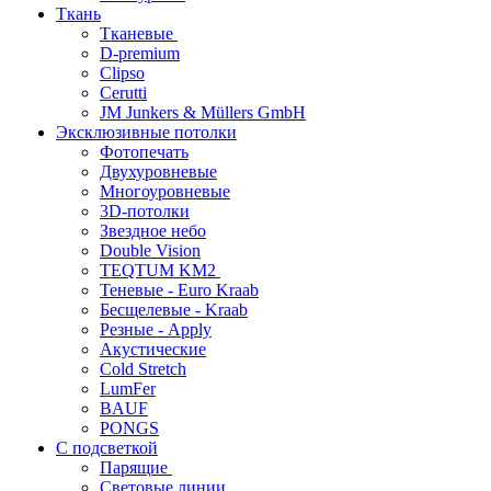
Ткань
Тканевые
D-premium
Clipso
Cerutti
JM Junkers & Müllers GmbH
Эксклюзивные потолки
Фотопечать
Двухуровневые
Многоуровневые
3D-потолки
Звездное небо
Double Vision
TEQTUM KM2
Теневые - Euro Kraab
Бесщелевые - Kraab
Резные - Apply
Акустические
Cold Stretch
LumFer
BAUF
PONGS
С подсветкой
Парящие
Световые линии