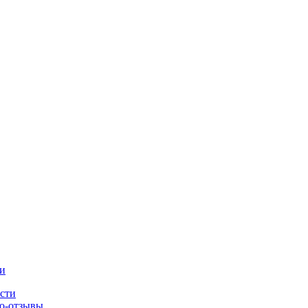
и
сти
о-отзывы