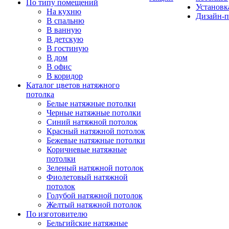
По типу помещений
Установк
На кухню
Дизайн-п
В спальню
В ванную
В детскую
В гостиную
В дом
В офис
В коридор
Каталог цветов натяжного
потолка
Белые натяжные потолки
Черные натяжные потолки
Синий натяжной потолок
Красный натяжной потолок
Бежевые натяжные потолки
Коричневые натяжные
потолки
Зеленый натяжной потолок
Фиолетовый натяжной
потолок
Голубой натяжной потолок
Желтый натяжной потолок
По изготовителю
Бельгийские натяжные